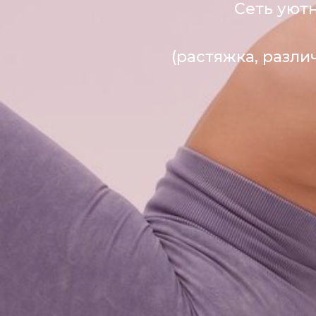
Сеть уют
(растяжка, разл