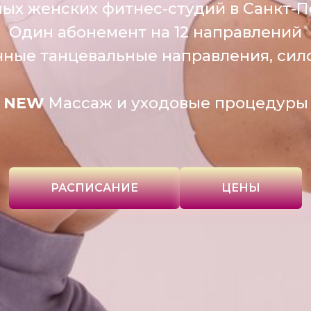
ных женских фитнес-студий в Санкт-П
Один абонемент на 12 направлений
ичные танцевальные направления, сил
NEW
Массаж и уходовые процедуры
РАСПИСАНИЕ
ЦЕНЫ